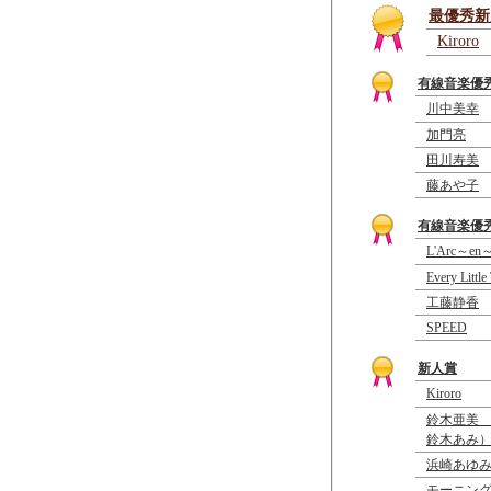
最優秀新
Kiroro
有線音楽優
川中美幸
加門亮
田川寿美
藤あや子
有線音楽優
L'Arc～en～
Every Little
工藤静香
SPEED
新人賞
Kiroro
鈴木亜美
鈴木あみ
浜崎あゆ
モーニン