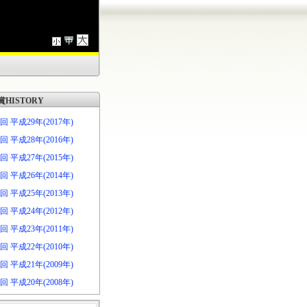
HISTORY
回 平成29年(2017年)
回 平成28年(2016年)
回 平成27年(2015年)
回 平成26年(2014年)
回 平成25年(2013年)
回 平成24年(2012年)
回 平成23年(2011年)
回 平成22年(2010年)
回 平成21年(2009年)
回 平成20年(2008年)
回 平成19年(2007年)