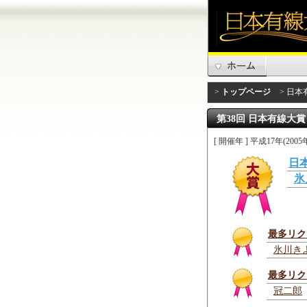
>
トップページ
> 日本
第38回 日本有線大賞
[ 開催年 ] 平成17年(2005
日
氷
最多リク
氷川き
最多リク
冠二郎