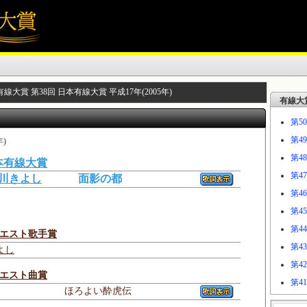
有線大賞 第38回 日本有線大賞 平成17年(2005年)
有線大賞
第50
第49
年)
第48
本有線大賞
第47
川きよし
面影の都
第46
第45
第44
エスト歌手賞
第43
よし
第42
エスト曲賞
第41
ほろよい酔虎伝
第40