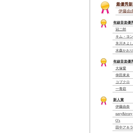
最優秀新
伊藤由
有線音楽優
冠二郎
キム・ヨ
氷川きよ
水森かお
有線音楽優
大塚愛
倖田來未
コブクロ
一青窈
新人賞
伊藤由奈
navy&ivory
O's
田中アキ