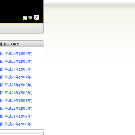
HISTORY
回 平成29年(2017年)
回 平成28年(2016年)
回 平成27年(2015年)
回 平成26年(2014年)
回 平成25年(2013年)
回 平成24年(2012年)
回 平成23年(2011年)
回 平成22年(2010年)
回 平成21年(2009年)
回 平成20年(2008年)
回 平成19年(2007年)