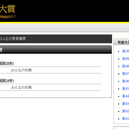
原のぶえの受賞履歴
有線大賞
歴
第50
第49
昭和58年)
第48
おんなの出船
第47
昭和54年)
第46
おんなの出船
第45
第44
第43
第42
第41
第40