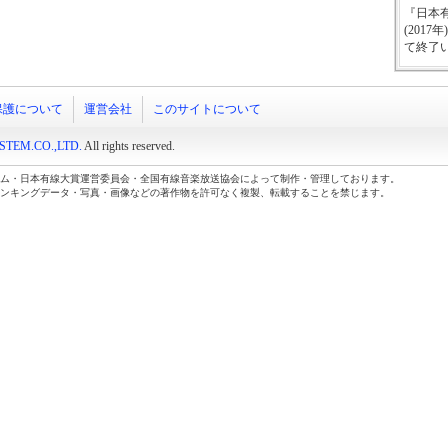
『日本
第39
(201
第38
て終了
第37
第36
保護について
運営会社
このサイトについて
第35
TEM.CO.,LTD.
All rights reserved.
第34
第33
ム・日本有線大賞運営委員会・全国有線音楽放送協会によって制作・管理しております。
ンキングデータ・写真・画像などの著作物を許可なく複製、転載することを禁じます。
第32
第31
第30
第29
第28
第27
第26
第25
第24
第23