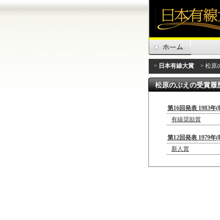
>
日本有線大賞
> 松
松原のぶえの受賞履
第16回発表 1983年(
有線奨励賞
第12回発表 1979年(
新人賞