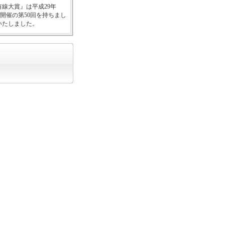
有線大賞』は平成29年
回 平成18年(2006年)
7年)開催の第50回を持ちまし
回 平成17年(2005年)
いたしました。
回 平成16年(2004年)
回 平成15年(2003年)
回 平成14年(2002年)
回 平成13年(2001年)
回 平成12年(2000年)
回 平成11年(1999年)
回 平成10年(1998年)
回 平成9年(1997年)
回 平成8年(1996年)
回 平成7年(1995年)
回 平成6年(1994年)
回 平成5年(1993年)
回 平成4年(1992年)
回 平成3年(1991年)
回 平成2年(1990年)