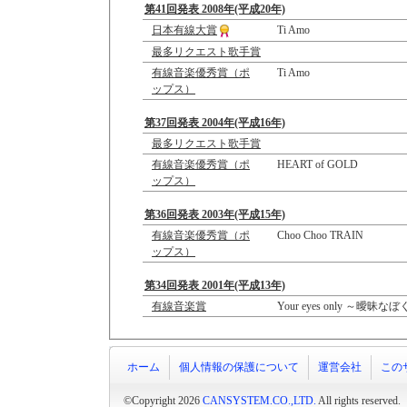
第41回発表 2008年(平成20年)
日本有線大賞
Ti Amo
最多リクエスト歌手賞
有線音楽優秀賞（ポ
Ti Amo
ップス）
第37回発表 2004年(平成16年)
最多リクエスト歌手賞
有線音楽優秀賞（ポ
HEART of GOLD
ップス）
第36回発表 2003年(平成15年)
有線音楽優秀賞（ポ
Choo Choo TRAIN
ップス）
第34回発表 2001年(平成13年)
有線音楽賞
Your eyes only ～曖昧
ホーム
個人情報の保護について
運営会社
この
©Copyright 2026
CANSYSTEM.CO.,LTD.
All rights reserved.