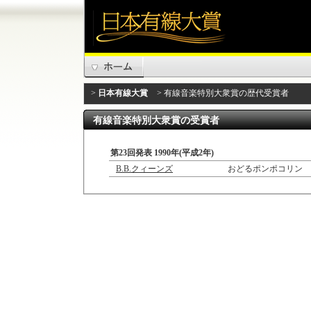
>
日本有線大賞
> 有線音楽特別大衆賞の歴代受賞者
有線音楽特別大衆賞の受賞者
第23回発表 1990年(平成2年)
B.B.クィーンズ
おどるポンポコリン