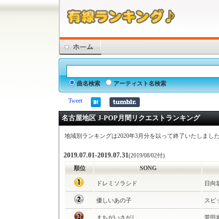
曲名検索
アーティスト名検索
Tweet
名古屋地区 J-POP月間リクエストランキング
地域別ランキングは2020年3月分を以って終了いたしまし
2019.07.01-2019.07.31
(2019/08/02付)
順位
SONG
ドレミソラシド
日向坂
優しいあの子
スピ
まちがいさがし
菅田