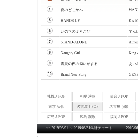
夏のどこかへ
WAN
HANDS UP
Kis-M
いのちのよろこび
でんぱ
STAND-ALONE
Aimer
Naughty Girl
King 
真夏の夜の匂いがする
あい
Brand New Story
GENE
札幌 J-POP
札幌 演歌
仙台 J-POP
東京 演歌
名古屋 J-POP
名古屋 演歌
広島 J-POP
広島 演歌
福岡 J-POP
<< 2019/08/01 ～ 2019/08/31集計チャート
2019/